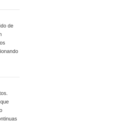
nido de
n
dos
cionando
tos.
 que
o
ontinuas