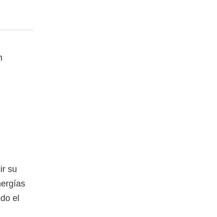
n
ir su
nergías
ndo el