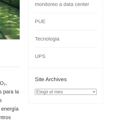
monitoreo a data center
PUE
Tecnologia
UPS
Site Archives
CO₂,
Site
s para la
Archives
s
e energía
ntros