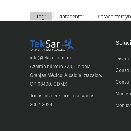
Tag:
datacenter
datacenterdy
Soluc
info@teksar.com.mx
Diseño
Azafrán número 223, Colonia
Constr
Granjas México, Alcaldía Iztacalco,
Consult
CP 08400, CDMX
Manten
Todos los derechos reservados.
2007-2024.
Monito