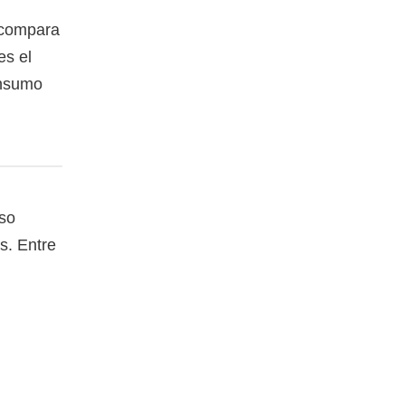
 compara
es el
onsumo
rso
es. Entre