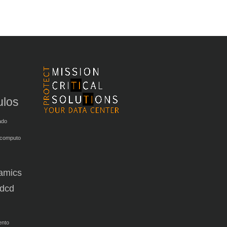
ulos
ado
 computo
amics
dcd
ento