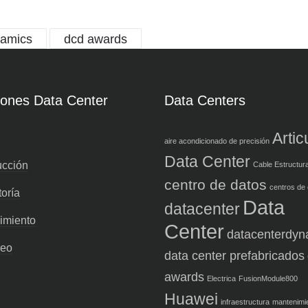
namics
dcd awards
iones Data Center
Data Centers
Artic
aire acondicionado de precisión
Data Center
ucción
Cable Estructur
centro de datos
centros de
oría
Data
datacenter
imiento
Center
datacenterdyn
reo
data center prefabricados
awards
Electrica
FusionModule800
Huawei
infraestructura
mantenimi