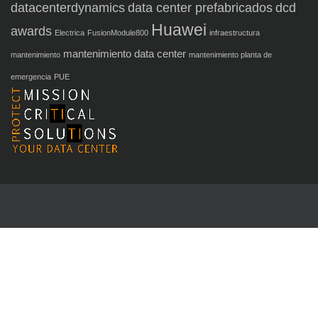
datacenterdynamics
data center prefabricados
dcd
Huawei
awards
Electrica
FusionModule800
infraestructura
mantenimiento data center
mantenimiento
mantenimiento planta de
emergencia
PUE