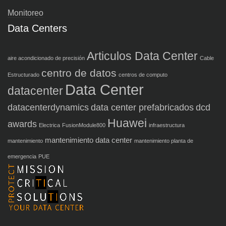
Monitoreo
Data Centers
Articulos Data Center
aire acondicionado de precisión
Cable
centro de datos
Estructurado
centros de computo
Data Center
datacenter
datacenterdynamics
data center prefabricados
dcd
Huawei
awards
Electrica
FusionModule800
infraestructura
mantenimiento data center
mantenimiento
mantenimiento planta de
emergencia
PUE