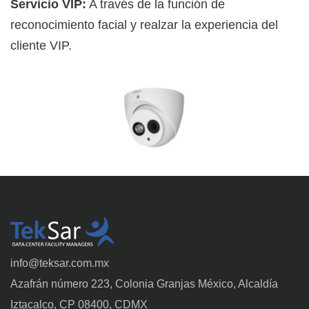
Servicio VIP:
A través de la función de
reconocimiento facial y realzar la experiencia del
cliente VIP.
info@teksar.com.mx
Azafrán número 223, Colonia Granjas México, Alcaldía
Iztacalco, CP 08400, CDMX