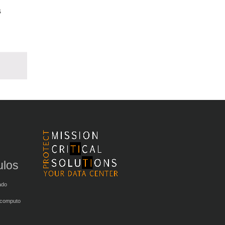
s
ulos
ado
 computo