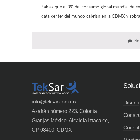
Sabías que el 3% del consumo global mundial de en
data center del mundo cabrian en la CDMX y sobrar
No
Soluc
info@teksar.com.mx
Diseño
Azafrán número 223, Colonia
Constr
Granjas México, Alcaldía Iztacalco,
Consult
CP 08400, CDMX