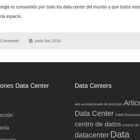
ergía es consumido por todo los data center del mundo y que todos eso
ía espacio.
 Comments
junio 3rd, 2019
iones Data Center
Data Centers
Artic
aire acondicionado de precisión
Data Center
ucción
Cable Estructur
centro de datos
centros de
oría
Data
datacenter