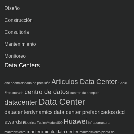
Diseño
Construcción
Consultoría
Mantenimiento
Monitoreo
Data Centers
Articulos Data Center
aire acondicionado de precisión
Cable
centro de datos
Estructurado
centros de computo
Data Center
datacenter
datacenterdynamics
data center prefabricados
dcd
Huawei
awards
Electrica
FusionModule800
infraestructura
mantenimiento data center
mantenimiento
mantenimiento planta de