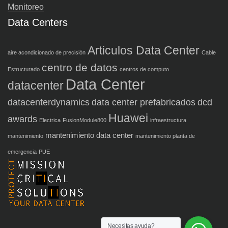
Monitoreo
Data Centers
Articulos Data Center
aire acondicionado de precisión
Cable
centro de datos
Estructurado
centros de computo
Data Center
datacenter
datacenterdynamics
data center prefabricados
dcd
Huawei
awards
Electrica
FusionModule800
infraestructura
mantenimiento data center
mantenimiento
mantenimiento planta de
emergencia
PUE
Necesitas ayuda?