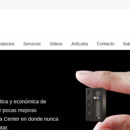
oductos
Servicios
Videos
Artículos
Contacto
Sob
ctica y económica de
y pocas mejoras
ata Center en donde nunca
tar.