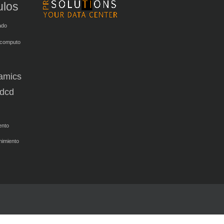
ulos
ado
 computo
amics
dcd
ento
nimiento