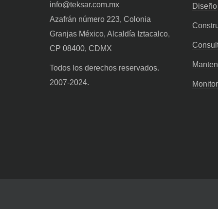
info@teksar.com.mx
Diseño
Azafrán número 223, Colonia
Constr
Granjas México, Alcaldía Iztacalco,
Consult
CP 08400, CDMX
Manten
Todos los derechos reservados.
2007-2024.
Monito