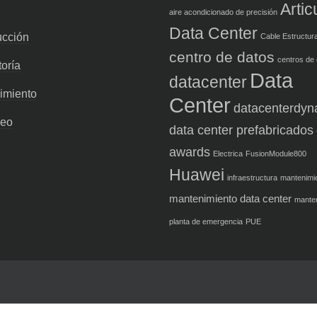
Artic
aire acondicionado de precisión
Data Center
ucción
Cable Estructur
centro de datos
centros de
oría
Data
datacenter
imiento
Center
datacenterdyn
reo
data center prefabricados
awards
Electrica
FusionModule800
Huawei
infraestructura
mantenimi
mantenimiento data center
mante
planta de emergencia
PUE