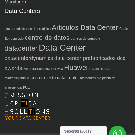
Monitoreo
Data Centers
Articulos Data Center
aire acondicionado de precisión
Cable
centro de datos
Estructurado
centros de computo
Data Center
datacenter
datacenterdynamics
data center prefabricados
dcd
Huawei
awards
Electrica
FusionModule800
infraestructura
mantenimiento data center
mantenimiento
mantenimiento planta de
emergencia
PUE
Necesitas ayuda?