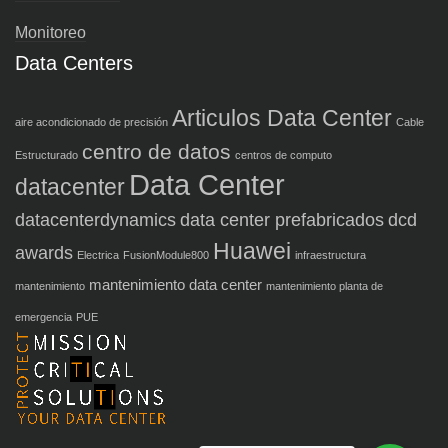
Monitoreo
Data Centers
Articulos Data Center
aire acondicionado de precisión
Cable
centro de datos
Estructurado
centros de computo
Data Center
datacenter
datacenterdynamics
data center prefabricados
dcd
Huawei
awards
Electrica
FusionModule800
infraestructura
mantenimiento data center
mantenimiento
mantenimiento planta de
emergencia
PUE