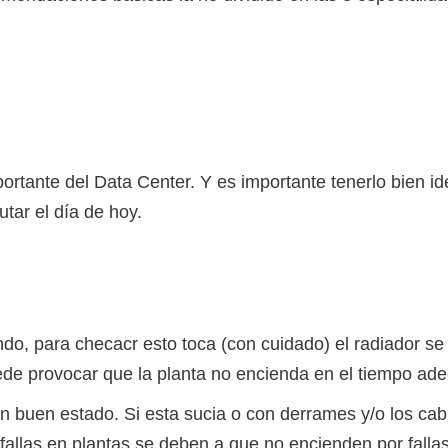
ortante del Data Center. Y es importante tenerlo bien ide
ar el día de hoy.
do, para checacr esto toca (con cuidado) el radiador se de
ede provocar que la planta no encienda en el tiempo ade
 en buen estado. Si esta sucia o con derrames y/o los ca
allas en plantas se deben a que no encienden por fallas 