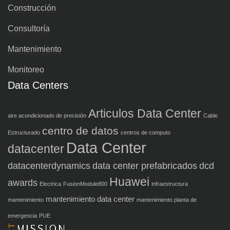
Construcción
Consultoría
Mantenimiento
Monitoreo
Data Centers
Articulos Data Center
aire acondicionado de precisión
Cable
centro de datos
Estructurado
centros de computo
Data Center
datacenter
datacenterdynamics
data center prefabricados
dcd
Huawei
awards
Electrica
FusionModule800
infraestructura
mantenimiento data center
mantenimiento
mantenimiento planta de
emergencia
PUE