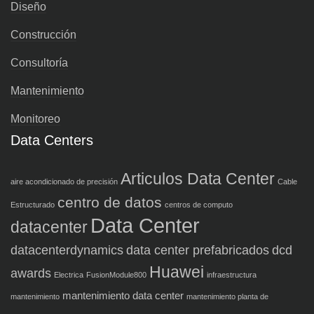
Diseño
Construcción
Consultoría
Mantenimiento
Monitoreo
Data Centers
Articulos Data Center
aire acondicionado de precisión
Cable
centro de datos
Estructurado
centros de computo
Data Center
datacenter
datacenterdynamics
data center prefabricados
dcd
Huawei
awards
Electrica
FusionModule800
infraestructura
mantenimiento data center
mantenimiento
mantenimiento planta de