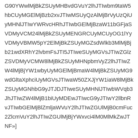
G90YWwlMjBkZSUyMHBvdGVuY2lhJTIwbm9taW5
hbCUyMGElMjBzb2xvJTIwMSUyQzAlMjBrVyUzQiU
yMHNlJTIwYWRvcHRhJTIwbGElMjBzaW11bGFjaS
VDMyVCM24lMjBkZSUyMENGRCUyMCUyOG1lYy
VDMyVBMW5pY2ElMjBkZSUyMGZsdWlkb3MlMjBj
b21wdXRhY2lvbmFsJTI5JTIweSUyMGVsJTIwZGlz
ZSVDMyVCMW8lMjBkZSUyMHNpbmVyZ2lhJTIwZ
W4lMjBjYW1wbyUyMGElMjBmaW4lMjBkZSUyMG9
wdGltaXphciUyMGVsJTIwaW50ZXJjYW1iaW8lMjBk
ZSUyMGNhbG9yJTJDJTIweSUyMHNlJTIwbWVqb3
JhJTIwZW4lMjB1biUyMDEwJTIwcG9yJTIwY2llbnR
vJTIwbGElMjBlZmljaWVuY2lhJTIwZGUlMjB0cmFuc
2ZlcmVuY2lhJTIwZGUlMjBjYWxvci4lM0MlMkZwJT
NF»]