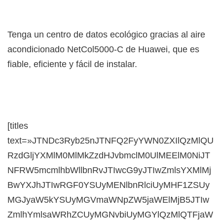
Tenga un centro de datos ecológico gracias al aire
acondicionado NetCol5000-C de Huawei, que es
fiable, eficiente y fácil de instalar.
[titles
text=»JTNDc3Ryb25nJTNFQ2FyYWN0ZXIlQzMlQU
RzdGljYXMlM0MlMkZzdHJvbmclM0UlMEElM0NiJT
NFRW5mcmlhbWllbnRvJTIwcG9yJTIwZmlsYXMlMj
BwYXJhJTIwRGF0YSUyMENlbnRlciUyMHF1ZSUy
MGJyaW5kYSUyMGVmaWNpZW5jaWElMjB5JTIw
ZmlhYmlsaWRhZCUyMGNvbiUyMGYlQzMlQTFjaW