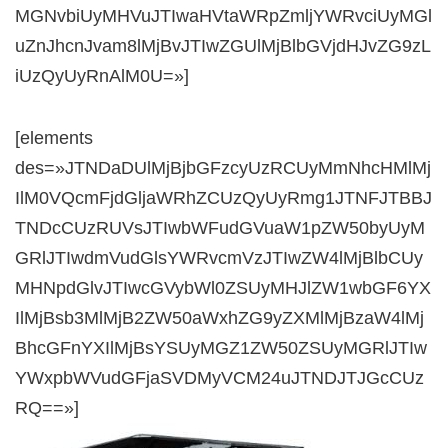
MGNvbiUyMHVuJTIwaHVtaWRpZmljYWRvciUyMGl
uZnJhcnJvam8lMjBvJTIwZGUlMjBlbGVjdHJvZG9zL
iUzQyUyRnAlM0U=»]
[elements
des=»JTNDaDUlMjBjbGFzcyUzRCUyMmNhcHMlMj
IlM0VQcmFjdGljaWRhZCUzQyUyRmg1JTNFJTBBJ
TNDcCUzRUVsJTIwbWFudGVuaW1pZW50byUyM
GRlJTIwdmVudGlsYWRvcmVzJTIwZW4lMjBlbCUy
MHNpdGlvJTIwcGVybWl0ZSUyMHJlZW1wbGF6YX
IlMjBsb3MlMjB2ZW50aWxhZG9yZXMlMjBzaW4lMj
BhcGFnYXIlMjBsYSUyMGZ1ZW50ZSUyMGRlJTIw
YWxpbWVudGFjaSVDMyVCM24uJTNDJTJGcCUz
RQ==»]