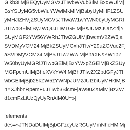
Glkb3IlMjBEQyUyMGVzJTIwbWVub3IlMjBxdWUlMj
BsYSUyMG5vbWluYWwlMkMlMjBsbyUyMHF1ZSU
yMHJlZHVjZSUyMGVsJTIwaW1wYWN0byUyMGRl
JTIwbGElMjByZWQuJTIwTGElMjBsJUMzJUIzZ2ljY
SUyMGF2YW56YWRhJTIwZGUlMjBwcmV2ZW5ja
SVDMyVCM24lMjBkZSUyMGxhJTIwY29uZGVuc2Fj
aSVDMyVCM24lMjB5JTIwZWwlMjBhaXNsYW1pZ
W50byUyMGRlJTIwbGElMjBzYWxpZGElMjBkZSUy
MGFpcmUlMjBheXVkYW4lMjBhJTIwZXZpdGFyJTI
wbGElMjBjb25kZW5zYWNpJUMzJUIzbiUyMHklMjB
nYXJhbnRpemFuJTIwb3BlcmFjaW9uZXMlMjBzZW
d1cmFzLiUzQyUyRnAlM0U=»]
[elements
des=»JTNDaDUlMjBjbGFzcyUzRCUyMmNhcHMlMj