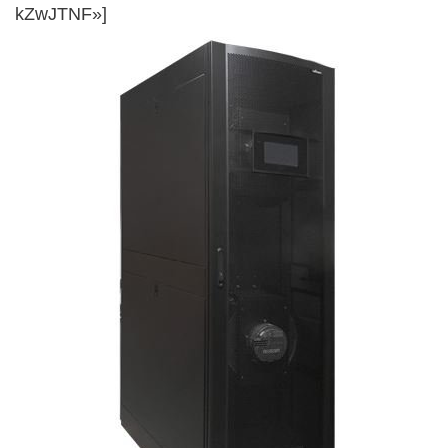
kZwJTNF»]