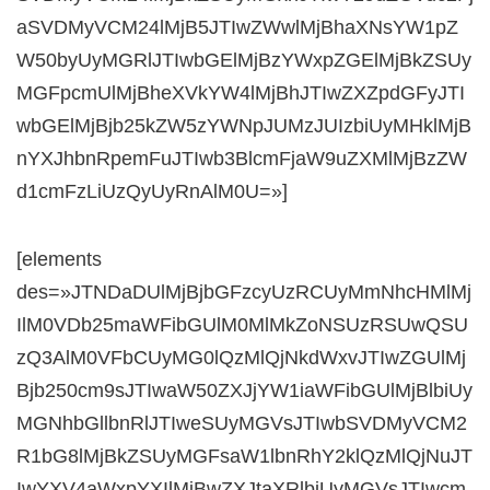
aSVDMyVCM24lMjB5JTIwZWwlMjBhaXNsYW1pZ
W50byUyMGRlJTIwbGElMjBzYWxpZGElMjBkZSUy
MGFpcmUlMjBheXVkYW4lMjBhJTIwZXZpdGFyJTI
wbGElMjBjb25kZW5zYWNpJUMzJUIzbiUyMHklMjB
nYXJhbnRpemFuJTIwb3BlcmFjaW9uZXMlMjBzZW
d1cmFzLiUzQyUyRnAlM0U=»]
[elements
des=»JTNDaDUlMjBjbGFzcyUzRCUyMmNhcHMlMj
IlM0VDb25maWFibGUlM0MlMkZoNSUzRSUwQSU
zQ3AlM0VFbCUyMG0lQzMlQjNkdWxvJTIwZGUlMj
Bjb250cm9sJTIwaW50ZXJjYW1iaWFibGUlMjBlbiUy
MGNhbGllbnRlJTIweSUyMGVsJTIwbSVDMyVCM2
R1bG8lMjBkZSUyMGFsaW1lbnRhY2klQzMlQjNuJT
IwYXV4aWxpYXIlMjBwZXJtaXRlbiUyMGVsJTIwcm