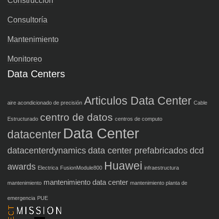
Construcción
Consultoría
Mantenimiento
Monitoreo
Data Centers
Articulos Data Center
aire acondicionado de precisión
Cable
centro de datos
Estructurado
centros de computo
Data Center
datacenter
datacenterdynamics
data center prefabricados
dcd
Huawei
awards
Electrica
FusionModule800
infraestructura
mantenimiento data center
mantenimiento
mantenimiento planta de
emergencia
PUE