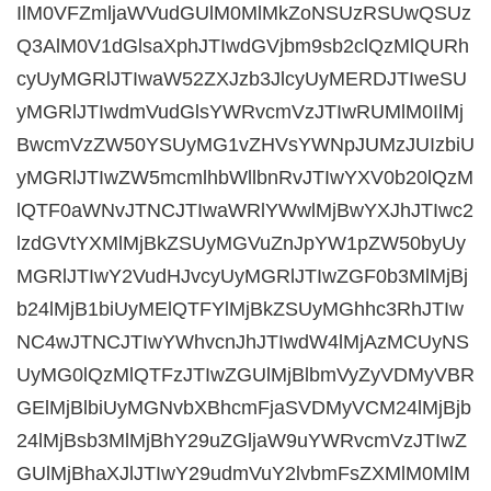
IlM0VFZmljaWVudGUlM0MlMkZoNSUzRSUwQSUz
Q3AlM0V1dGlsaXphJTIwdGVjbm9sb2clQzMlQURh
cyUyMGRlJTIwaW52ZXJzb3JlcyUyMERDJTIweSU
yMGRlJTIwdmVudGlsYWRvcmVzJTIwRUMlM0IlMj
BwcmVzZW50YSUyMG1vZHVsYWNpJUMzJUIzbiU
yMGRlJTIwZW5mcmlhbWllbnRvJTIwYXV0b20lQzM
lQTF0aWNvJTNCJTIwaWRlYWwlMjBwYXJhJTIwc2
lzdGVtYXMlMjBkZSUyMGVuZnJpYW1pZW50byUy
MGRlJTIwY2VudHJvcyUyMGRlJTIwZGF0b3MlMjBj
b24lMjB1biUyMElQTFYlMjBkZSUyMGhhc3RhJTIw
NC4wJTNCJTIwYWhvcnJhJTIwdW4lMjAzMCUyNS
UyMG0lQzMlQTFzJTIwZGUlMjBlbmVyZyVDMyVBR
GElMjBlbiUyMGNvbXBhcmFjaSVDMyVCM24lMjBjb
24lMjBsb3MlMjBhY29uZGljaW9uYWRvcmVzJTIwZ
GUlMjBhaXJlJTIwY29udmVuY2lvbmFsZXMlM0MlM