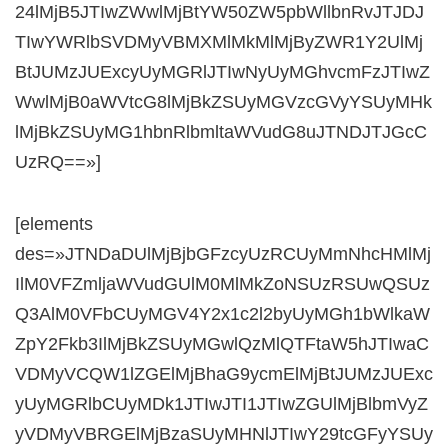
24lMjB5JTIwZWwlMjBtYW50ZW5pbWllbnRvJTJDJ
TIwYWRlbSVDMyVBMXMlMkMlMjByZWR1Y2UlMj
BtJUMzJUExcyUyMGRlJTIwNyUyMGhvcmFzJTIwZ
WwlMjB0aWVtcG8lMjBkZSUyMGVzcGVyYSUyMHk
lMjBkZSUyMG1hbnRlbmltaWVudG8uJTNDJTJGcC
UzRQ==»]
[elements
des=»JTNDaDUlMjBjbGFzcyUzRCUyMmNhcHMlMj
IlM0VFZmljaWVudGUlM0MlMkZoNSUzRSUwQSUz
Q3AlM0VFbCUyMGV4Y2x1c2l2byUyMGh1bWlkaW
ZpY2Fkb3IlMjBkZSUyMGwlQzMlQTFtaW5hJTIwaC
VDMyVCQW1lZGElMjBhaG9ycmElMjBtJUMzJUExc
yUyMGRlbCUyMDk1JTIwJTI1JTIwZGUlMjBlbmVyZ
yVDMyVBRGElMjBzaSUyMHNlJTIwY29tcGFyYSUy