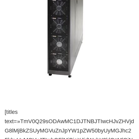
[titles
text=»TmV0Q29sODAwMC1DJTNBJTIwcHJvZHVjd
G8lMjBkZSUyMGVuZnJpYW1pZW50byUyMGJhc2