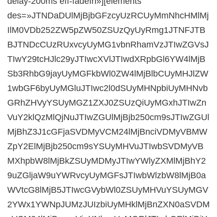
delay-200ms eff-fadeIn»][elements
des=»JTNDaDUlMjBjbGFzcyUzRCUyMmNhcHMlMj
IlM0VDb252ZW5pZW50ZSUzQyUyRmg1JTNFJTB
BJTNDcCUzRUxvcyUyMG1vbnRhamVzJTIwZGVsJ
TIwY29tcHJlc29yJTIwcXVlJTIwdXRpbGl6YW4lMjB
Sb3RhbG9jayUyMGFkbWl0ZW4lMjBlbCUyMHJlZW
1wbGF6byUyMGluJTIwc2l0dSUyMHNpbiUyMHNvb
GRhZHVyYSUyMGZ1ZXJ0ZSUzQiUyMGxhJTIwZn
VuY2klQzMlQjNuJTIwZGUlMjBjb250cm9sJTIwZGUl
MjBhZ3J1cGFjaSVDMyVCM24lMjBnciVDMyVBMW
ZpY2ElMjBjb250cm9sYSUyMHVuJTIwbSVDMyVB
MXhpbW8lMjBkZSUyMDMyJTIwYWlyZXMlMjBhY2
9uZGljaW9uYWRvcyUyMGFsJTIwbWlzbW8lMjB0a
WVtcG8lMjB5JTIwcGVybWl0ZSUyMHVuYSUyMGV
2YWx1YWNpJUMzJUIzbiUyMHklMjBnZXN0aSVDM