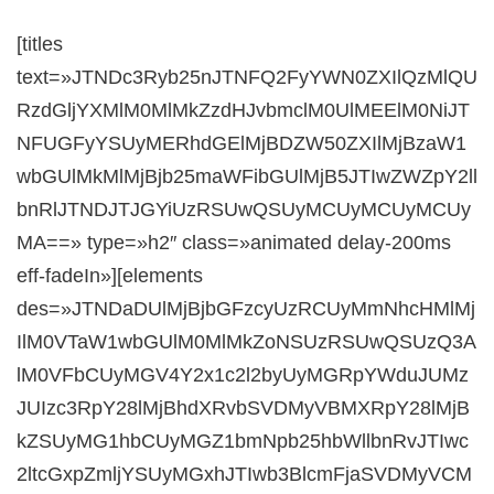
[titles
text=»JTNDc3Ryb25nJTNFQ2FyYWN0ZXIlQzMlQU
RzdGljYXMlM0MlMkZzdHJvbmclM0UlMEElM0NiJT
NFUGFyYSUyMERhdGElMjBDZW50ZXIlMjBzaW1
wbGUlMkMlMjBjb25maWFibGUlMjB5JTIwZWZpY2ll
bnRlJTNDJTJGYiUzRSUwQSUyMCUyMCUyMCUy
MA==» type=»h2″ class=»animated delay-200ms
eff-fadeIn»][elements
des=»JTNDaDUlMjBjbGFzcyUzRCUyMmNhcHMlMj
IlM0VTaW1wbGUlM0MlMkZoNSUzRSUwQSUzQ3A
lM0VFbCUyMGV4Y2x1c2l2byUyMGRpYWduJUMz
JUIzc3RpY28lMjBhdXRvbSVDMyVBMXRpY28lMjB
kZSUyMG1hbCUyMGZ1bmNpb25hbWllbnRvJTIwc
2ltcGxpZmljYSUyMGxhJTIwb3BlcmFjaSVDMyVCM