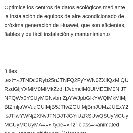
Optimice los centros de datos ecológicos mediante
la instalación de equipos de aire acondicionado de
próxima generación de Huawei, que son eficientes,
fiables y de fácil instalación y mantenimiento
[titles
text=»JTNDc3Ryb25nJTNFQ2FyYWN0ZXIlQzMlQU
RzdGljYXMlM0MlMkZzdHJvbmclM0UlMEElM0NiJT
NFQWx0YSUyMGNvbmZpYWJpbGlkYWQlMkMlMj
BlZmljaWVudGUlMjB5JTIwZGUlMjBmJUMzJUExY2
lsJTIwYWNjZXNvJTNDJTJGYiUzRSUwQSUyMCUy
MCUyMCUyMA==» type=»h2″ class=»animated