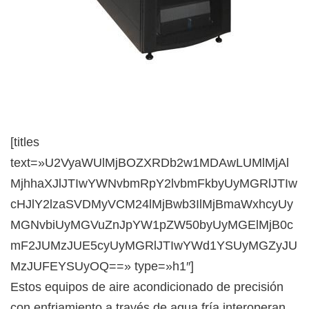
[titles
text=»U2VyaWUlMjBOZXRDb2w1MDAwLUMlMjAl
MjhhaXJlJTIwYWNvbmRpY2lvbmFkbyUyMGRlJTIw
cHJlY2lzaSVDMyVCM24lMjBwb3IlMjBmaWxhcyUy
MGNvbiUyMGVuZnJpYW1pZW50byUyMGElMjB0c
mF2JUMzJUE5cyUyMGRlJTIwYWd1YSUyMGZyJU
MzJUFEYSUyOQ==» type=»h1″]
Estos equipos de aire acondicionado de precisión
con enfriamiento a través de agua fría interoperan