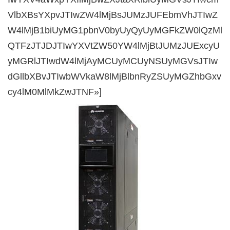
VlbXBsYXpvJTIwZW4lMjBsJUMzJUFEbmVhJTIwZ
W4lMjB1biUyMG1pbnV0byUyQyUyMGFkZW0lQzMl
QTFzJTJDJTIwYXVtZW50YW4lMjBtJUMzJUExcyU
yMGRlJTIwdW4lMjAyMCUyMCUyNSUyMGVsJTIw
dGllbXBvJTIwbWVkaW8lMjBlbnRyZSUyMGZhbGxv
cy4lM0MlMkZwJTNF»]