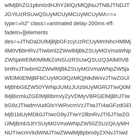
wlMjBhZG1pbmlzdHJhY2klQzMlQjNuJTNBJTNDJT
JGYiUzRSUwQSUyMCUyMCUyMCUyMA==»
type=»h2″ class=»animated delay-200ms eff-
fadeIn»][elements
des=»JTNDaDUlMjBjbGFzcyUzRCUyMmNhcHMlMj
IlM0VBbHRvJTIwbml2ZWwlMjBkZSUyMGVmaWNp
ZW5jaWElM0MlMkZoNSUzRSUwQSUzQ3AlM0VB
bHRvJTIwbml2ZWwlMjBkZSUyMGVmaWNpZW5ja
WElM0ElMjBFbCUyMG0lQzMlQjNkdWxvJTIwZGUl
MjBhbGltZW50YWNpJUMzJUIzbiUyMGRlJTIwQ0M
lMjBicmluZGElMjBlbmVyZyVDMyVBRGElMjBhJTIw
bG9zJTIwdmVudGlsYWRvcmVzJTIwJTI4aGFzdGEl
MjB1biUyMDk0JTIwcG9yJTIwY2llbnRvJTI5JTIwZG
UlMjBmb3JtYSUyMGVmaWNpZW50ZSUzQiUyMH
NlJTIwcmVkdWNlJTIwZWwlMjBpbmdyZXNvJTIwd