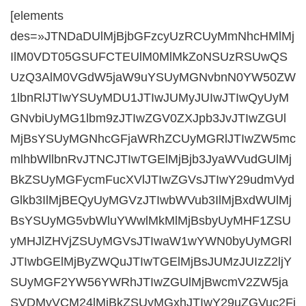
[elements
des=»JTNDaDUlMjBjbGFzcyUzRCUyMmNhcHMlMj
IlM0VDT05GSUFCTEUlM0MlMkZoNSUzRSUwQS
UzQ3AlM0VGdW5jaW9uYSUyMGNvbnN0YW50ZW
1lbnRlJTIwYSUyMDU1JTIwJUMyJUIwJTIwQyUyM
GNvbiUyMG1lbm9zJTIwZGV0ZXJpb3JvJTIwZGUl
MjBsYSUyMGNhcGFjaWRhZCUyMGRlJTIwZW5mc
mlhbWllbnRvJTNCJTIwTGElMjBjb3JyaWVudGUlMj
BkZSUyMGFycmFucXVlJTIwZGVsJTIwY29udmVyd
Glkb3IlMjBEQyUyMGVzJTIwbWVub3IlMjBxdWUlMj
BsYSUyMG5vbWluYWwlMkMlMjBsbyUyMHF1ZSU
yMHJlZHVjZSUyMGVsJTIwaW1wYWN0byUyMGRl
JTIwbGElMjByZWQuJTIwTGElMjBsJUMzJUIzZ2ljY
SUyMGF2YW56YWRhJTIwZGUlMjBwcmV2ZW5ja
SVDMyVCM24lMjBkZSUyMGxhJTIwY29uZGVuc2Fj