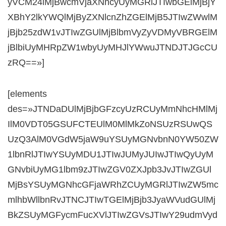
yVCM24lMjBwcmVjaXNhcyUyMGRlJTIwbGElMjBjY
XBhY2lkYWQlMjByZXNlcnZhZGElMjB5JTIwZWwlM
jBjb25zdW1vJTIwZGUlMjBlbmVyZyVDMyVBRGElM
jBlbiUyMHRpZW1wbyUyMHJlYWwuJTNDJTJGcCU
zRQ==»]
[elements
des=»JTNDaDUlMjBjbGFzcyUzRCUyMmNhcHMlMj
IlM0VDT05GSUFCTEUlM0MlMkZoNSUzRSUwQS
UzQ3AlM0VGdW5jaW9uYSUyMGNvbnN0YW50ZW
1lbnRlJTIwYSUyMDU1JTIwJUMyJUIwJTIwQyUyM
GNvbiUyMG1lbm9zJTIwZGV0ZXJpb3JvJTIwZGUl
MjBsYSUyMGNhcGFjaWRhZCUyMGRlJTIwZW5mc
mlhbWllbnRvJTNCJTIwTGElMjBjb3JyaWVudGUlMj
BkZSUyMGFycmFucXVlJTIwZGVsJTIwY29udmVyd