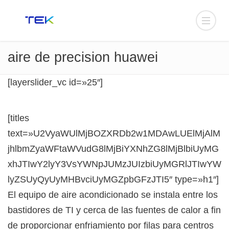
aire de precision huawei
[layerslider_vc id=»25″]
[titles
text=»U2VyaWUlMjBOZXRDb2w1MDAwLUElMjAlM
jhlbmZyaWFtaWVudG8lMjBiYXNhZG8lMjBlbiUyMG
xhJTIwY2lyY3VsYWNpJUMzJUIzbiUyMGRlJTIwYW
lyZSUyQyUyMHBvciUyMGZpbGFzJTI5″ type=»h1″]
El equipo de aire acondicionado se instala entre los
bastidores de TI y cerca de las fuentes de calor a fin
de proporcionar enfriamiento por filas para centros