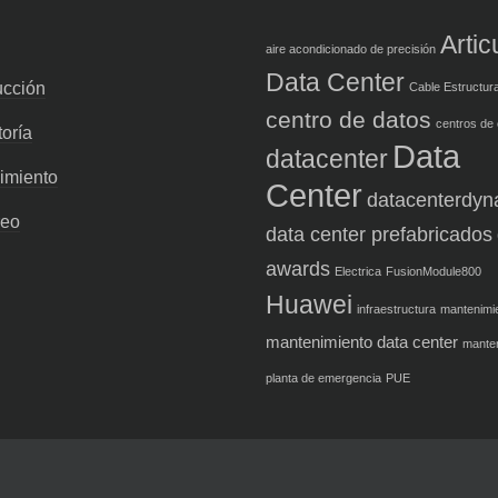
Artic
aire acondicionado de precisión
Data Center
ucción
Cable Estructur
centro de datos
centros de
oría
Data
datacenter
imiento
Center
datacenterdyn
reo
data center prefabricados
awards
Electrica
FusionModule800
Huawei
infraestructura
mantenimi
mantenimiento data center
mante
planta de emergencia
PUE