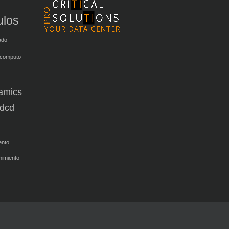
ulos
ado
 computo
amics
dcd
ento
nimiento